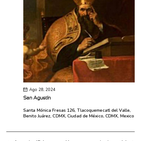
c
i
i
ó
c
ó
n
i
n
d
d
o
e
e
v
n
i
v
a
s
i
t
l
s
a
t
a
s
a
f
d
s
Ago 28, 2024
e
e
San Agustín
E
c
v
Santa Mónica
Fresas 126, Tlacoquemecatl del Valle,
h
e
Benito Juárez, CDMX, Ciudad de México, CDMX, Mexico
n
a
t
.
o