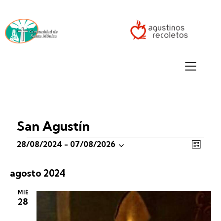
San Agustín
N
N
28/08/2024
 - 
07/08/2026
L
a
a
S
I
v
S
v
e
agosto 2024
T
e
e
A
g
l
g
MIÉ
a
28
e
a
c
c