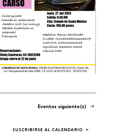
n
n
d
d
e
e
v
v
i
i
s
s
t
t
a
a
s
s
Eventos
siguiente(s)
d
SUSCRIBIRSE AL CALENDARIO