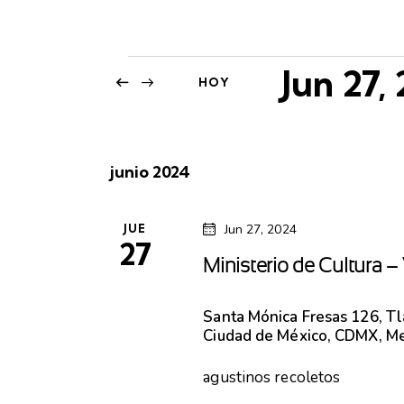
Jun 27,
HOY
S
e
junio 2024
l
e
JUE
Jun 27, 2024
c
27
Ministerio de Cultura 
c
i
Santa Mónica
Fresas 126, T
Ciudad de México, CDMX, M
o
n
agustinos recoletos
a