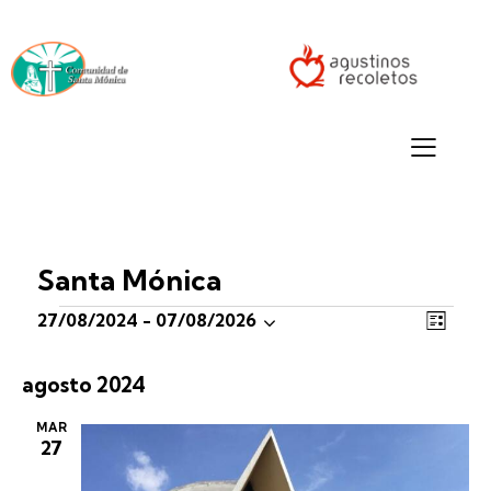
Santa Mónica
N
N
27/08/2024
 - 
07/08/2026
L
a
a
S
I
v
S
v
e
agosto 2024
T
e
e
A
g
l
g
MAR
a
27
e
a
c
c