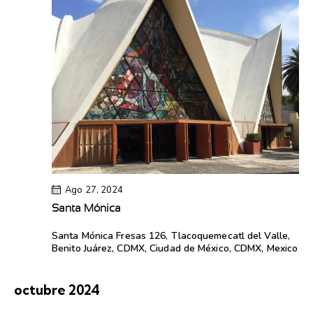
c
i
i
ó
c
ó
n
i
n
d
d
o
e
e
v
n
i
v
a
s
i
t
l
s
a
t
a
s
a
f
d
Ago 27, 2024
s
e
e
Santa Mónica
E
c
Santa Mónica
Fresas 126, Tlacoquemecatl del Valle,
v
Benito Juárez, CDMX, Ciudad de México, CDMX, Mexico
h
e
n
a
t
octubre 2024
.
o