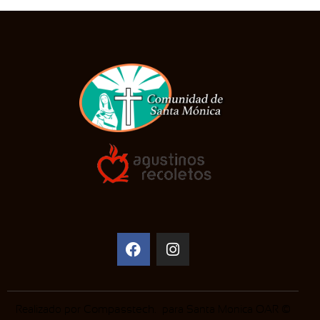
Realizado por
Compasstech
. para Santa Monica OAR ©