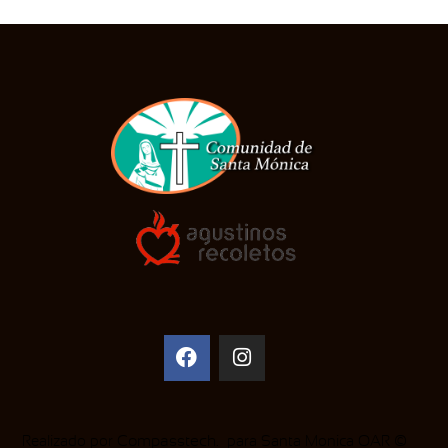
Realizado por
Compasstech
. para Santa Monica OAR ©