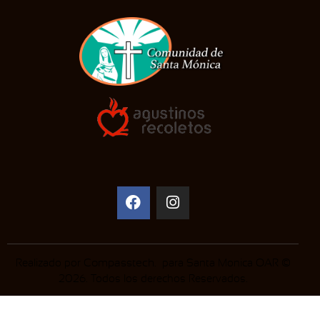
Realizado por
Compasstech
. para Santa Monica OAR ©
2026. Todos los derechos Reservados.