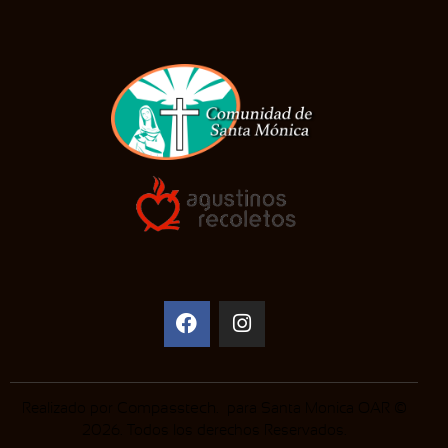
Realizado por
Compasstech
. para Santa Monica OAR ©
2026. Todos los derechos Reservados.