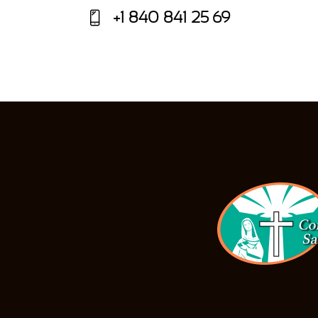
E-
+1 840 841 25 69
m
Ph
ail:
on
e: