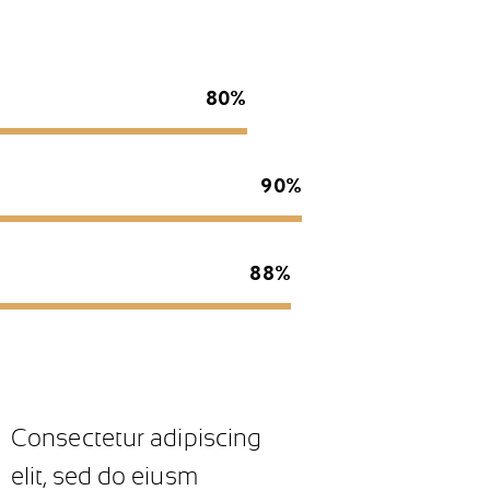
80%
90%
88%
Consectetur adipiscing
elit, sed do eiusm