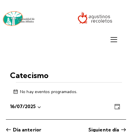
Catecismo
No hay eventos programados.
A
v
N
N
i
16/07/2025
D
s
a
a
S
Í
o
v
A
v
e
e
e
Día anterior
Siguiente día