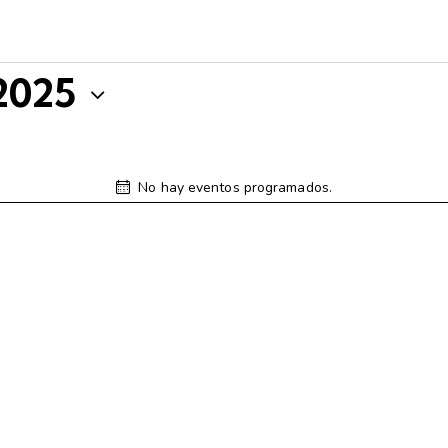
2025
No hay eventos programados.
A
v
i
s
o