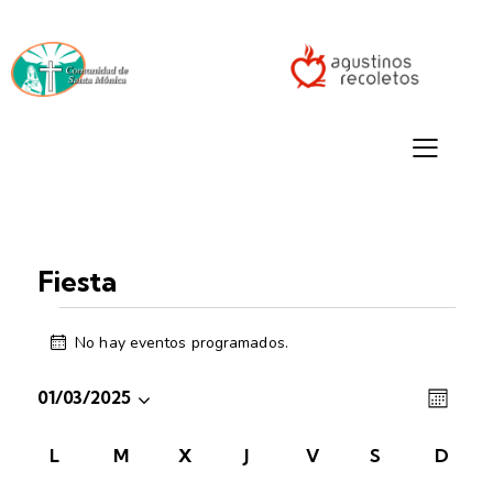
Fiesta
No hay eventos programados.
A
v
N
N
i
01/03/2025
M
s
a
a
S
E
o
v
S
v
C
L
M
X
J
V
S
D
e
e
e
a