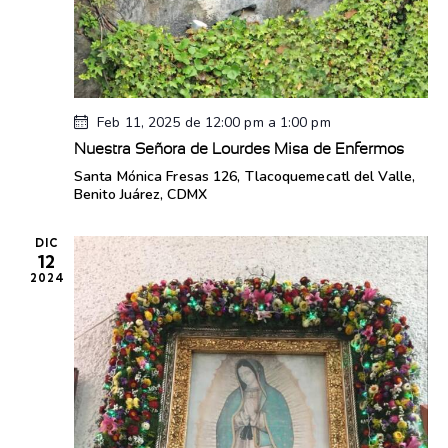
n
a
t
.
o
Feb 11, 2025 de 12:00 pm
a
1:00 pm
Nuestra Señora de Lourdes Misa de Enfermos
Santa Mónica
Fresas 126, Tlacoquemecatl del Valle,
Benito Juárez, CDMX
DIC
12
2024