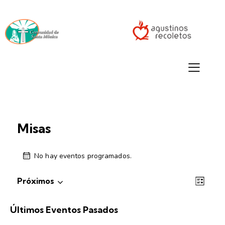
Misas
No hay eventos programados.
N
N
Próximos
L
a
a
S
I
v
S
v
e
Últimos Eventos Pasados
T
e
e
A