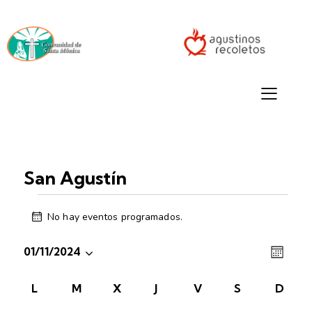
San Agustín
No hay eventos programados.
A
v
N
N
i
01/11/2024
M
s
a
a
S
E
o
v
S
v
C
L
M
X
J
V
S
D
e
e
e
a