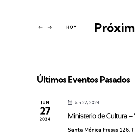
Próxim
HOY
S
e
l
e
Últimos Eventos Pasados
c
c
i
JUN
Jun 27, 2024
27
o
Ministerio de Cultura 
2024
n
Santa Mónica
Fresas 126, 
a