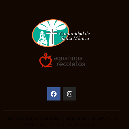
Realizado por
Compasstech
. para Santa Monica OAR ©
2026. Todos los derechos Reservados.