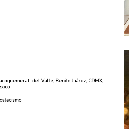
lacoquemecatl del Valle, Benito Juárez, CDMX,
exico
a catecismo