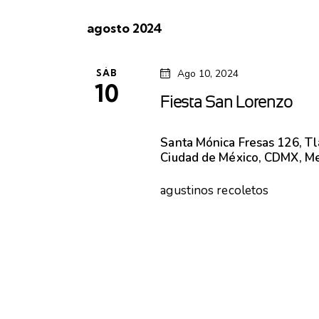
e
agosto 2024
l
e
SÁB
Ago 10, 2024
c
10
Fiesta San Lorenzo
c
i
Santa Mónica
Fresas 126, T
Ciudad de México, CDMX, M
o
n
agustinos recoletos
a
l
a
f
e