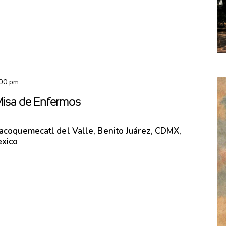
:00 pm
Misa de Enfermos
lacoquemecatl del Valle, Benito Juárez, CDMX,
exico