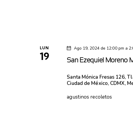
c
h
a
.
LUN
Ago 19, 2024 de 12:00 pm
a
2
19
San Ezequiel Moreno 
Santa Mónica
Fresas 126, T
Ciudad de México, CDMX, M
agustinos recoletos