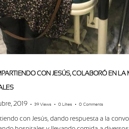
ARTIENDO CON JESÚS, COLABORÓ EN LA 
ALES
ubre, 2019
39
Views
0
Likes
0
Comments
ndo con Jesús, dando respuesta a la convoca
ando hospitales y llevando comida a diversos 