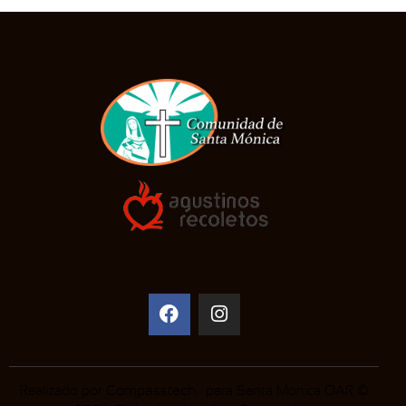
Realizado por
Compasstech
. para Santa Monica OAR ©