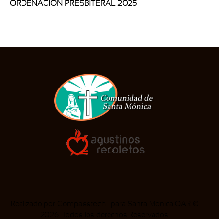
ORDENACIÓN PRESBITERAL 2025
Realizado por
Compasstech
. para Santa Monica OAR ©
2026. Todos los derechos Reservados.