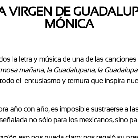
LA VIRGEN DE GUADALU
MÓNICA
os la letra y música de una de las canciones
rmosa mañana, la Guadalupana, la Guadalupan
todo el entusiasmo y ternura que inspira nues
bra año con año, es imposible sustraerse a la
señalada no sólo para los mexicanos, sino pa
ación,
eso nos queda claro: nos regaló su pre