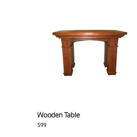
SEARC
Wooden Table
$
99