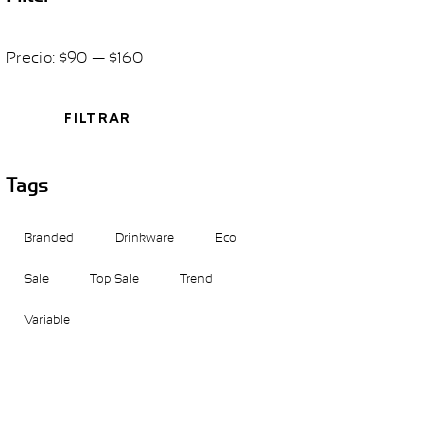
Precio:
$90
—
$160
FILTRAR
Tags
Branded
Drinkware
Eco
Sale
Top Sale
Trend
Variable