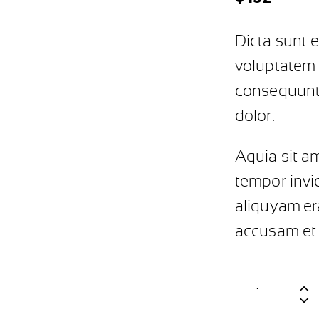
Dicta sunt 
voluptatem v
consequunt
dolor.
Aquia sit a
tempor invi
aliquyam.er
accusam et 