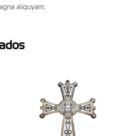
magna aliquyam.
nados