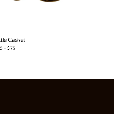
ttle Casket
55
-
$
75