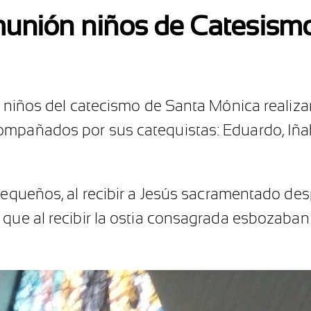
unión niños de Catesism
24 niños del catecismo de Santa Mónica reali
mpañados por sus catequistas: Eduardo, Iñaki
 pequeños, al recibir a Jesús sacramentado de
 que al recibir la ostia consagrada esbozaban