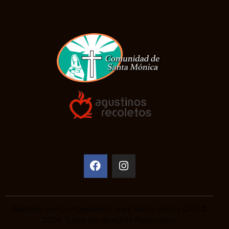
Realizado por
Compasstech
. para Santa Monica OAR ©
2026. Todos los derechos Reservados.