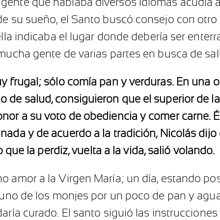
ente que hablaba diversos idiomas acudía a es
e su sueño, el Santo buscó consejo con otro fr
ella indicaba el lugar donde debería ser enter
 mucha gente de varias partes en busca de sa
y frugal; sólo comía pan y verduras. En una 
 de salud, consiguieron que el superior de la
nor a su voto de obediencia y comer carne. Él
nada y de acuerdo a la tradición, Nicolás dij
o que la perdiz, vuelta a la vida, salió volando.
o amor a la Virgen María; un día, estando pos
 uno de los monjes por un poco de pan y agua y
aría curado. El santo siguió las instrucciones 