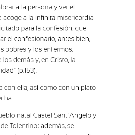
orar a la persona y ver el
coge a la infinita misericordia
icitado para la confesión, que
r el confesionario, antes bien,
os pobres y los enfermos.
los demás y, en Cristo, la
dad” (p.153).
a con ella, así como con un plato
echa.
 pueblo natal Castel Sant´Angelo y
o de Tolentino; además, se