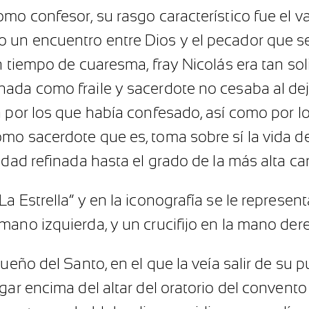
mo confesor, su rasgo característico fue el val
un encuentro entre Dios y el pecador que se a
n tiempo de cuaresma, fray Nicolás era tan sol
ada como fraile y sacerdote no cesaba al deja
a por los que había confesado, así como por l
o sacerdote que es, toma sobre sí la vida de 
dad refinada hasta el grado de la más alta cari
 Estrella” y en la iconografía se le represent
mano izquierda, y un crucifijo en la mano der
sueño del Santo, en el que la veía salir de su
gar encima del altar del oratorio del convent