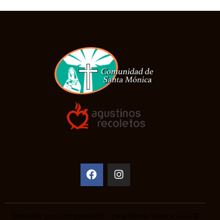
Realizado por
Compasstech
. para Santa Monica OAR ©