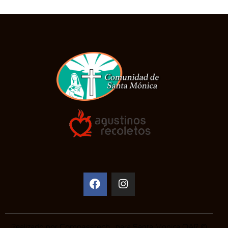
Realizado por
Compasstech
. para Santa Monica OAR ©