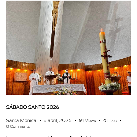
SÁBADO SANTO 2026
Santa Mónica
5 abril, 2026
161
Views
0
Likes
0
Comments