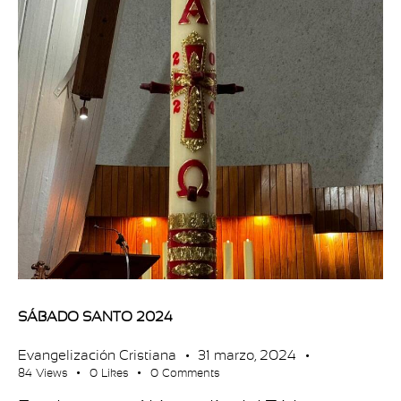
SÁBADO SANTO 2024
Evangelización Cristiana
31 marzo, 2024
84
Views
0
Likes
0
Comments